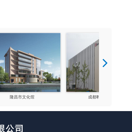
成都郫县影视硅谷
新都