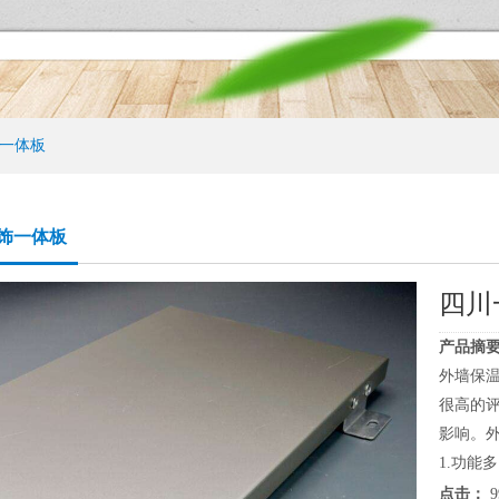
一体板
饰一体板
四川
产品摘要
外墙保
很高的
影响。
1.功能多
点击：
9