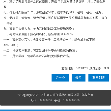
六、减少了幕墙与墙体之间的空腔，降低 了风压对幕墙的影响，增大了安全系
数；
七、饰面持久靓丽20年，系统耐候50年，成本降低50%，省时、省心、省力；
八、无辐射、低造价、绿色环保，可广泛试用于各类公用建筑和私家别墅、商住
一体楼；
九、节省了大量人力、物力和时间以及工地现场污染；
十、与同等质量的干挂石材相比，减轻承重30%~90%;
十一、节能高达70%，功效提高一倍，工期缩短一半，综合成本却下降
30%~70%；
十二、根据客户要求，可定制成各种姿色和质感的饰面；
十三、是铝塑板、钢板和各种石材的更新换代产品。
发表日期：2012/12/1 浏览次数：969
第一个
最后
返回列表
© Copyright 2022 四川鑫磁源保温材料有限公司 版权所有
QQ：
305800859
手机：
15680082200