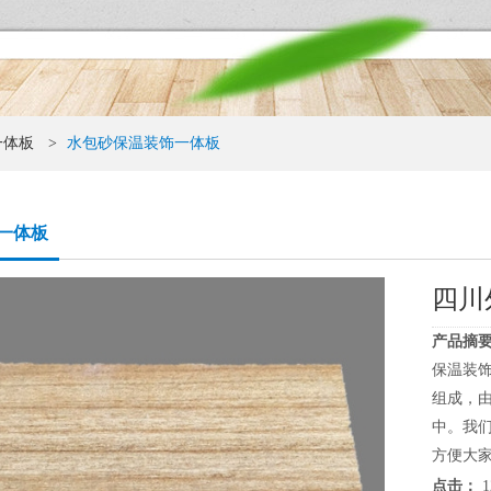
一体板
>
水包砂保温装饰一体板
一体板
四川
产品摘要
保温装
组成，
中。我
方便大家
点击：
1