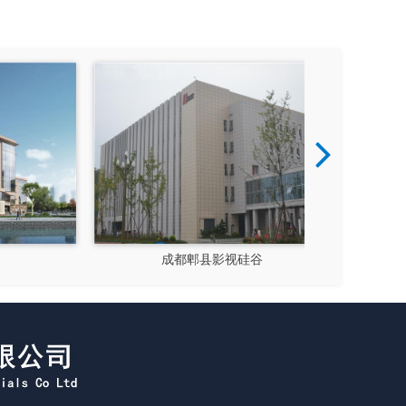
成都郫县影视硅谷
新都